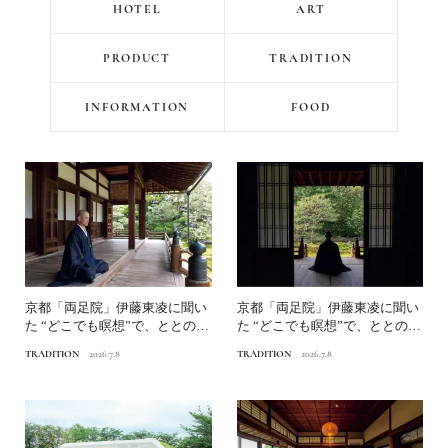
HOTEL
ART
PRODUCT
TRADITION
INFORMATION
FOOD
京都「両足院」伊藤東凌に聞い
京都「両足院」伊藤東凌に聞い
た “どこでも瞑想”で、ととの
た “どこでも瞑想”で、ととの
う。中編｜日々の生活に...
う。後編｜日常で活用で...
TRADITION
2026.7.8
TRADITION
2026.7.8