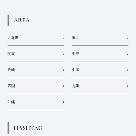
A
R
E
A
北海道
東北
関東
中部
近畿
中国
四国
九州
沖縄
H
A
S
H
T
A
G