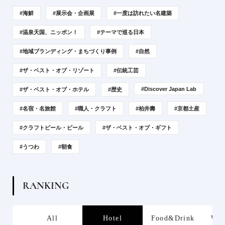
#海鮮
#展示会・企画展
#一度は訪れたい名建築
#温泉天国、ニッポン！
#テーマで巡る日本
#地域ブランディング・まちづくり事例
#自然
#ザ・ベスト・オブ・リゾート
#伝統工芸
#Discover Japan Lab
#ザ・ベスト・オブ・ホテル
#歴史
#名宿・名旅館
#職人・クラフト
#柏井壽
#京都土産
#クラフトビール・ビール
#ザ・ベスト・オブ・ギフト
#うつわ
#朝食
R
A
N
K
I
N
G
s
All
Hotel
Food&Drink
Wor