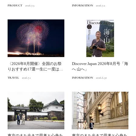
遊び心｜渋谷パルコ「ガラ...
ストーリーついに完成！オ...
PRODUCT
2026.7.3
INFORMATION
2026.7.2
〈2026年8月開催〉全国のお祭
Discover Japan 2026年8月号「海
りおすすめ17選一生に一度はこ
へ 山へ」
の目で見たい！日本...
TRAVEL
2026.7.1
INFORMATION
2026.6.30
東京のまち歩きで思考と心身を
東京のまち歩きで思考と心身を