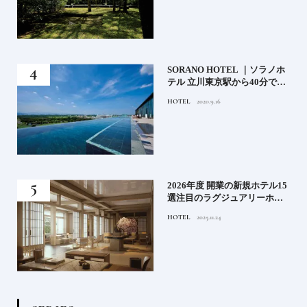
）」
SORANO HOTEL ｜ソラノホ
神様
テル 立川東京駅から40分で行
って
けるリゾートへ【前編】
HOTEL
2020.9.16
名鑑
る》
2026年度 開業の新規ホテル15
うな
選注目のラグジュアリーホテ
ルや大都市の拠点となるシテ
HOTEL
2025.11.24
ィホテルまでご紹介【後編】