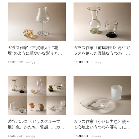
ガラス作家《古賀雄大》“花
ガラス作家《前嶋洋明》再生ガ
壇”のように華やかな彩りと揺
ラスを使った真摯なうつわ｜渋
らぎ｜渋谷パルコ「ガラスグ...
谷パルコ「ガラスグループ...
PRODUCT
2026.7.3
PRODUCT
2026.7.3
渋谷パルコ《ガラスグループ
ガラス作家《小路口力恵》使っ
展》色、かたち、質感……ガラ
て心地よいうつわを暮らしに迎
スの豊かな表情を愛でる
える｜渋谷パルコ「ガラス...
PRODUCT
2026.7.3
PRODUCT
2026.7.3