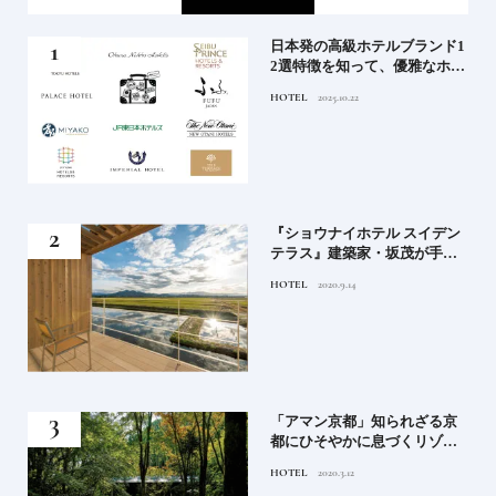
屋塩
日本発の高級ホテルブランド1
る高
2選特徴を知って、優雅なホテ
道を
ルステイを満喫｜ホテルブラ
HOTEL
2025.10.22
ンド大解剖①
竹流
『ショウナイホテル スイデン
菓子
テラス』建築家・坂茂が手掛
ける新しい庄内の街づくりの
HOTEL
2020.9.14
シンボル
月号
「アマン京都」知られざる京
都にひそやかに息づくリゾー
ト
HOTEL
2020.3.12