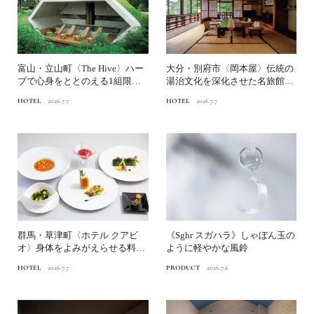
富山・立山町〈The Hive〉ハー
大分・別府市〈岡本屋〉伝統の
ブで心身をととのえる1組限定
湯治文化を深化させた名旅館｜
宿｜国内のリトリ...
国内のリトリートホテル7...
HOTEL
2026.7.7
HOTEL
2026.7.7
群馬・草津町〈ホテル クアビ
《Sghr スガハラ》しゃぼん玉の
オ〉身体をよみがえらせる料理
ように軽やかな風鈴
で健康長寿をかなえる｜国...
HOTEL
2026.7.7
PRODUCT
2026.7.6