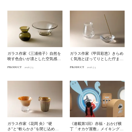
ガラス作家《三浦侑子》自然を
ガラス作家《甲田彩恵》きらめ
映す色合いが凛とした空気感に
く気泡とぽってりとした佇まい
｜渋谷パルコ「ガラスグル...
｜渋谷パルコ「ガラスグル...
PRODUCT
2026.7.3
PRODUCT
2026.7.3
ガラス作家《花岡 央》“硬
《連載第5回》赤福・おかげ横
さ”と“軟らかさ”を閉じ込める
丁「オカゲ屋敷」メイキング・