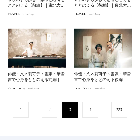
ととのえる【前編】｜東北大学
ととのえる【後編】｜東北大学
山田陽介×都市史学者 ...
山田陽介×都市史学者 ...
TRAVEL
2026.6.29
TRAVEL
2026.6.29
俳優・八木莉可子 × 書家・華雪
俳優・八木莉可子 × 書家・華雪
書で心身をととのえる前編｜自
書で心身をととのえる後編｜言
分と向き合う「書」...
葉の奥にある思いを...
TRADITION
2026.6.28
TRADITION
2026.6.28
...
...
1
2
3
4
223