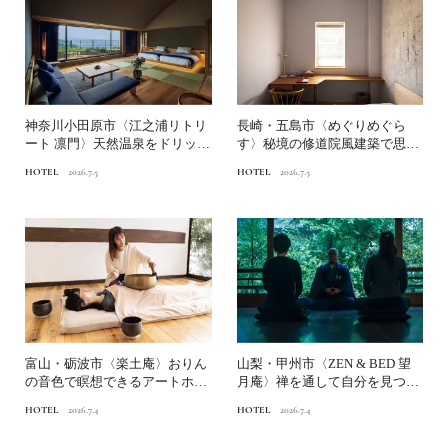
神奈川小田原市〈江之浦リトリ
長崎・五島市〈めぐりめぐら
ート 凛門〉天然温泉をドリップ
す〉秘境の修道院風建築で思索
した濃密な温泉体験｜国...
にふける｜国内のリトリート...
HOTEL
2026.7.5
HOTEL
2026.7.5
富山・砺波市〈楽土庵〉おりん
山梨・甲州市〈ZEN & BED 望
の音色で瞑想できるアートホテ
月庵〉禅を通して自分を見つめ
ル｜国内のリトリートホテ...
直す宿坊｜国内の...
HOTEL
2026.7.4
HOTEL
2026.7.4