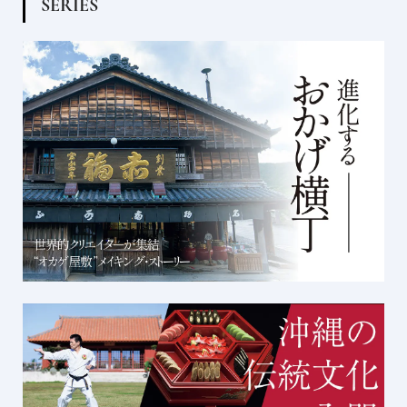
S
E
R
I
E
S