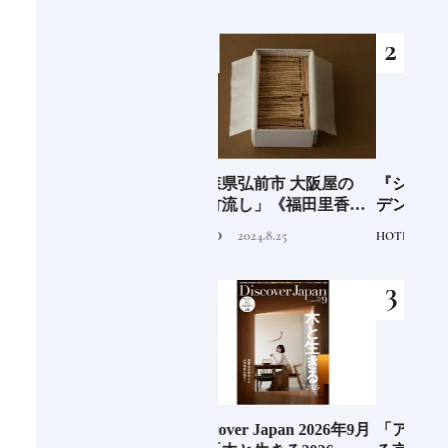
｜中編
剖①
海士町
青森県弘前市 大阪屋の
『ショウナイホテル スイ
料理
、未
「竹流し」《福田里香の
デンテラス』建築家・坂
「一
前
民芸お菓子巡礼》
茂が手掛ける新しい庄内
2024.8.25
2020.9.14
FOOD
HOTEL
FOOD
の街づくりのシンボル
阪に
Discover Japan 2026年9月
「アマン京都」知られざ
ご当