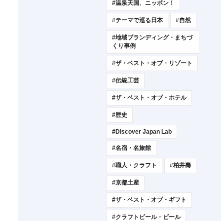
#温泉天国、ニッポン！
#テーマで巡る日本
#自然
#地域ブランディング・まちづ
くり事例
#ザ・ベスト・オブ・リゾート
#伝統工芸
#ザ・ベスト・オブ・ホテル
#歴史
#Discover Japan Lab
#名宿・名旅館
#職人・クラフト
#柏井壽
#京都土産
#ザ・ベスト・オブ・ギフト
#クラフトビール・ビール