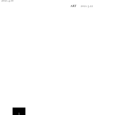
2021.4.16
2021.3.22
ART
1