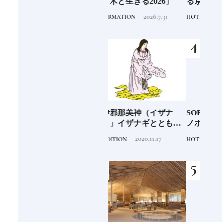
ンド
号「木と生きる2026」
る京都にひそやかに息づ
ー究
くリゾート
せ！
2026.7.31
2020.3.12
INFORMATION
HOTEL
FOOD
少な
「伊邪那美神（イザナ
SORANO HOTEL ｜ソラ
銀座
“緑
ミ）」イザナギとともに
ノホテル 立川東京駅から
岸 
のあ
多くの神様を生み出す日
40分で行けるリゾートへ
を変え
2020.11.17
2020.9.16
TRADITION
HOTEL
FOOD
本人なら知っておきたい
【前編】
は？
ニッポンの神様名鑑
続け