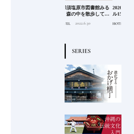
EL
《那須塩原市図書館みる
2026年度 開業の新規ホテ
料理
先進
る》森の中を散歩してい
ル15選注目のラグジュア
「山
垢な
るような図書空間
リーホテルや大都市の拠
2022.6.30
2025.11.24
TRAVEL
HOTEL
FOOD
る一
点となるシティホテルま
でご紹介【後編】
S
E
R
I
E
S