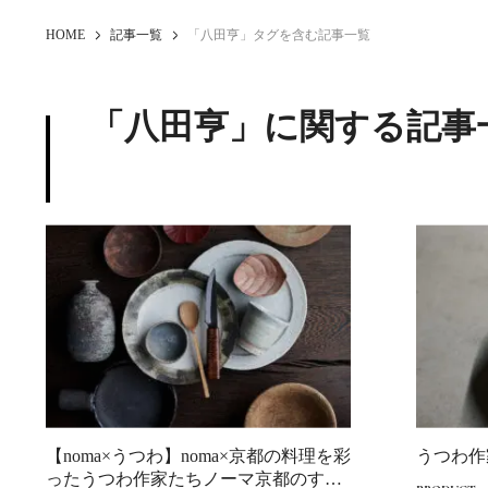
HOME
記事一覧
「八田亨」タグを含む記事一覧
「八田亨」に関する記事
【noma×うつわ】noma×京都の料理を彩
うつわ作
ったうつわ作家たちノーマ京都のすべ