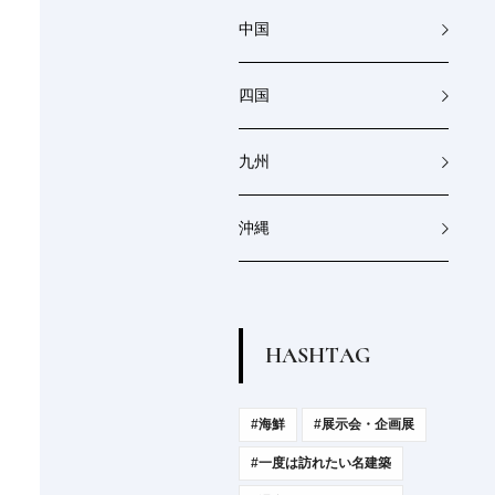
中国
四国
九州
沖縄
H
A
S
H
T
A
G
#海鮮
#展示会・企画展
#一度は訪れたい名建築