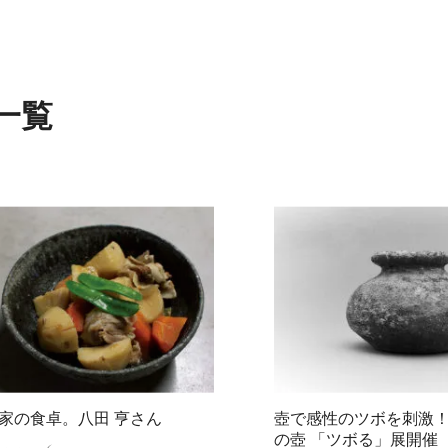
一覧
家の食卓。八田 亨さん
壺で感性のツボを刺激
の壺 「ツボる」展開催