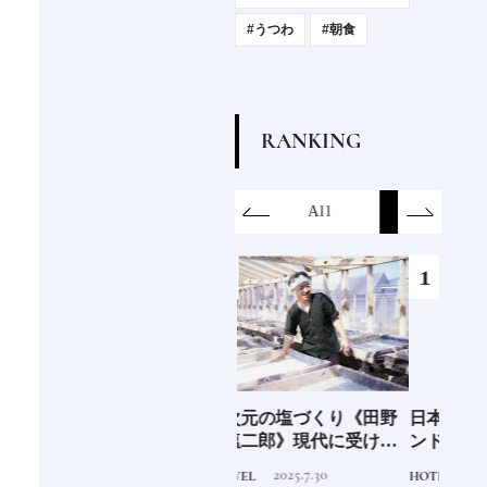
#うつわ
#朝食
R
A
N
K
I
N
G
on
SDGs
All
Hotel
Food&Dri
6年9月
新次元の塩づくり《田野
日本発の高級ホテルブラ
青森
」
屋塩二郎》現代に受け継
ンド12選特徴を知って、
「竹
がれる高知の“塩"スピリ
優雅なホテルステイを満
民芸
2025.7.30
2025.10.22
TRAVEL
HOTEL
FOOD
ット塩の道をゆく高知旅
喫｜ホテルブランド大解