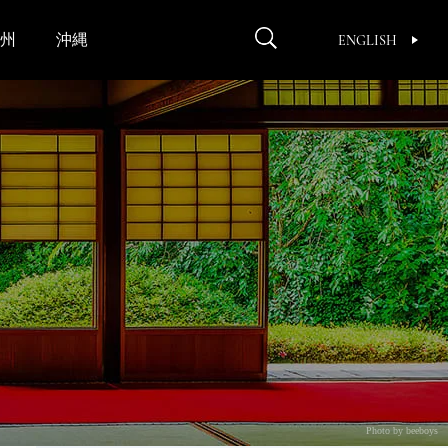
州
沖縄
ENGLISH
Photo by beeboys