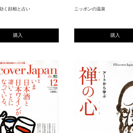
効く顔相と占い
ニッポンの温泉
購入
購入