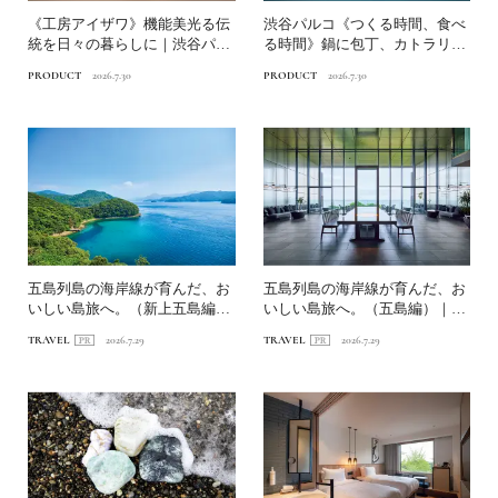
《工房アイザワ》機能美光る伝
渋谷パルコ《つくる時間、食べ
統を日々の暮らしに｜渋谷パル
る時間》鍋に包丁、カトラリ
コ「つくる時間、食べる時...
ー、箸まで…食を彩る暮らし...
PRODUCT
2026.7.30
PRODUCT
2026.7.30
五島列島の海岸線が育んだ、お
五島列島の海岸線が育んだ、お
いしい島旅へ。（新上五島編）
いしい島旅へ。（五島編）｜
｜〈連載第1回〉長崎・海...
〈連載第1回〉長崎・海道を...
TRAVEL
2026.7.29
TRAVEL
2026.7.29