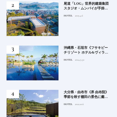
尾道「LOG」世界的建築集団
石川・金
スタジオ・ムンバイが手掛け
須！憧れ
た新空間 ～前編～
OTEL
2019.4.6
FOOD
2024.
沖縄県・石垣市《フサキビー
青森県弘
チリゾート ホテル&ヴィラ
し」《福
ズ》石垣島のビーチリゾート
巡礼》
OTEL
2024.9.30
FOOD
2024.
でゆるりと島時間を楽しむ
大分県・由布市《界 由布院》
《SWEE
季節を映す棚田の景色に癒さ
バンク》
れる由布院の湯宿
憶”に残
OTEL
2022.10.6
TRAVEL
202