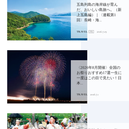
《millio》大地と食卓を結
ぶ金属製プロダクト｜渋谷
パルコ「つくる時間、食べ
る...
PRODUCT
2026.7.30
渋谷パルコ《ガラスグルー
プ展》夏に向けて、暮らし
に涼を取り入れる7名の作
家が交錯...
PRODUCT
2025.6.18