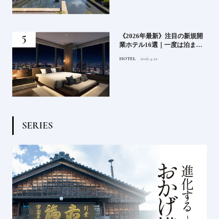
《2026年最新》注目の新規開
北海道を
業ホテル16選｜一度は泊まり
ン。絶滅
たい都市型のラグジュアリー
由とは？
OTEL
2026.4.22
FOOD
2022.
ホテル
を知る旅
S
E
R
I
E
S