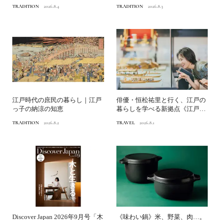
ン）｜江戸っ子の納涼の知恵
｜江戸っ子の納涼の知恵
TRADITION
2026.8.4
TRADITION
2026.8.3
江戸時代の庶民の暮らし｜江戸
俳優・恒松祐里と行く、江戸の
っ子の納涼の知恵
暮らしを学べる新拠点《江戸東
京博物館》へ
TRADITION
2026.8.2
TRAVEL
2026.8.1
Discover Japan 2026年9月号「木
《味わい鍋》米、野菜、肉…。