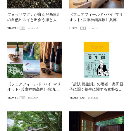
フォッサマグナが育んだ糸魚川
《フェアフィールド･バイ･マリ
の自然ヒスイと出会う海と大地
オット･兵庫神鍋高原》兵庫の
の旅へ
山あいで自然と遊ぶホテ...
TRAVEL
2026.7.28
HOTEL
2026.7.27
《フェアフィールド･バイ･マリ
『超訳 養生訓』の著者・奥田昌
オット･兵庫神鍋高原》宿泊特
子に聞く養生に関する素朴な疑
化型ホテルを拠点に、神...
問Q&A
TRAVEL
2026.7.27
TRADITION
2026.7.25