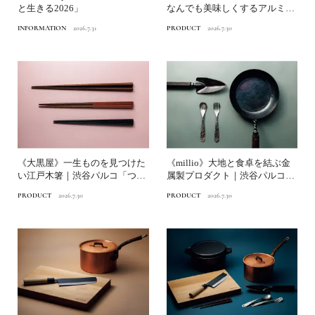
と生きる2026」
なんでも美味しくするアルミ鋳
物鍋｜渋谷パルコ「つくる...
INFORMATION
2026.7.31
PRODUCT
2026.7.30
《大黒屋》一生ものを見つけた
《millio》大地と食卓を結ぶ金
い江戸木箸｜渋谷パルコ「つく
属製プロダクト｜渋谷パルコ
る時間、食べる時間」
「つくる時間、食べる...
PRODUCT
2026.7.30
PRODUCT
2026.7.30