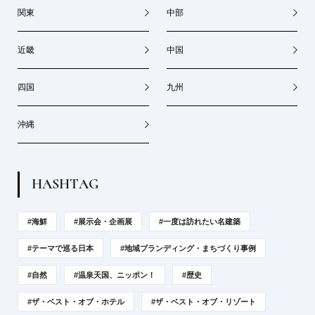
関東
中部
近畿
中国
四国
九州
沖縄
H
A
S
H
T
A
G
#海鮮
#展示会・企画展
#一度は訪れたい名建築
#テーマで巡る日本
#地域ブランディング・まちづくり事例
#自然
#温泉天国、ニッポン！
#歴史
#ザ・ベスト・オブ・ホテル
#ザ・ベスト・オブ・リゾート