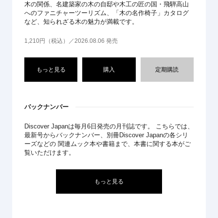
木の関係、名建築家の木の自邸や木工の匠の国・飛騨高山
へのファニチャーツーリズム、「木の名作椅子」カタログ
など、知られざる木の魅力が満載です。
1,210円（税込）／2026.08.06 発売
もっと見る
購入
定期購読
バックナンバー
Discover Japanは毎月6日発売の月刊誌です。 こちらでは、
最新号からバックナンバー、別冊Discover Japanの各シリ
ーズなどの 関連ムック本や書籍まで、本書に関する本がご
覧いただけます。
もっと見る