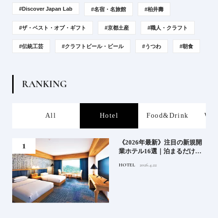
#Discover Japan Lab
#名宿・名旅館
#柏井壽
#ザ・ベスト・オブ・ギフト
#京都土産
#職人・クラフト
#伝統工芸
#クラフトビール・ビール
#うつわ
#朝食
R
A
N
K
I
N
G
All
Hotel
Food&Drink
Work&Local
《2026年最新》注目の新規開
銀座《ス
業ホテル16選｜泊まるだけで
が語る、
特別！デザインが素敵なホテ
INJA 
OTEL
2026.4.22
FOOD
2026
ル
天然氷の