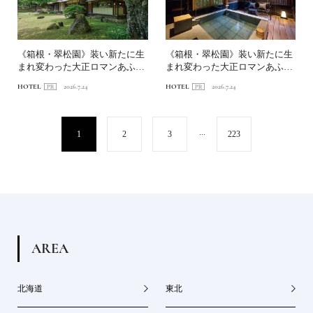
《箱根・翠松園》装い新たに生
《箱根・翠松園》装い新たに生
まれ変わった大正ロマンあふれ
まれ変わった大正ロマンあふれ
る文化財の宿へ。前編｜新...
る文化財の宿へ。中編｜客...
HOTEL
2026.7.24
HOTEL
2026.7.24
...
1
2
3
223
A
R
E
A
北海道
東北