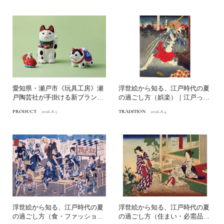
愛知県・瀬戸市《玩具工房》瀬
浮世絵から知る、江戸時代の夏
戸陶芸社が手掛ける新ブランド
の過ごし方（娯楽）｜江戸っ子
いまの暮らしに寄り添う、...
の納涼の知恵
PRODUCT
2026.8.5
TRADITION
2026.8.4
浮世絵から知る、江戸時代の夏
浮世絵から知る、江戸時代の夏
の過ごし方（食・ファッショ
の過ごし方（住まい・必需品）