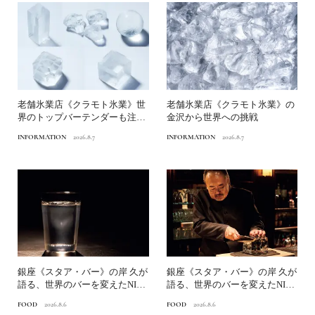
老舗氷業店《クラモト氷業》世
老舗氷業店《クラモト氷業》の
界のトップバーテンダーも注目
金沢から世界への挑戦
する金沢の氷ができるまで
INFORMATION
2026.8.7
INFORMATION
2026.8.7
銀座《スタア・バー》の岸 久が
銀座《スタア・バー》の岸 久が
語る、世界のバーを変えたNINJ
語る、世界のバーを変えたNINJ
A ICE®とは？...
A ICE®とは？...
FOOD
2026.8.6
FOOD
2026.8.6